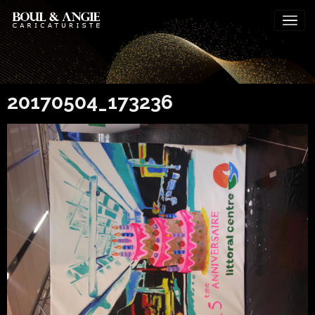
20170504_173236