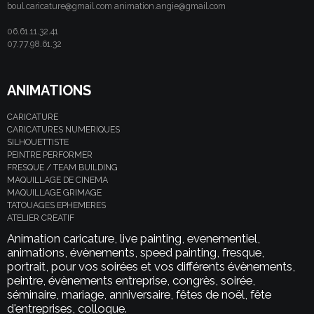
boul.caricature@gmail.com animation.angie@gmail.com
06.61.11.32.41
07.77.98.61.32
ANIMATIONS
CARICATURE
CARICATURES NUMERIQUES
SILHOUETTISTE
PEINTRE PERFORMER
FRESQUE / TEAM BUILDING
MAQUILLAGE DE CINEMA
MAQUILLAGE GRIMAGE
TATOUAGES EPHEMERES
ATELIER CREATIF
Animation caricature, live painting, evenementiel,
animations, évènements, speed painting, fresque,
portrait, pour vos soirées et vos différents évènements,
peintre, évènements entreprise, congrès, soirée,
séminaire, mariage, anniversaire, fêtes de noël, fête
d'entreprises, colloque.